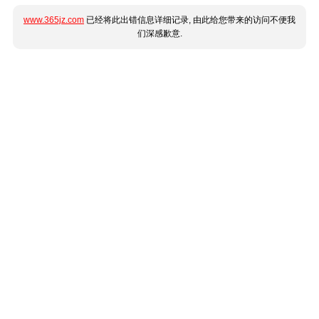
www.365jz.com
已经将此出错信息详细记录, 由此给您带来的访问不便我
们深感歉意.