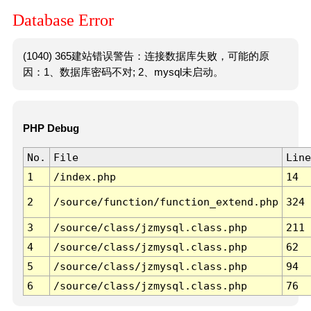
Database Error
(1040) 365建站错误警告：连接数据库失败，可能的原
因：1、数据库密码不对; 2、mysql未启动。
PHP Debug
No.
File
Line
1
/index.php
14
2
/source/function/function_extend.php
324
3
/source/class/jzmysql.class.php
211
4
/source/class/jzmysql.class.php
62
5
/source/class/jzmysql.class.php
94
6
/source/class/jzmysql.class.php
76