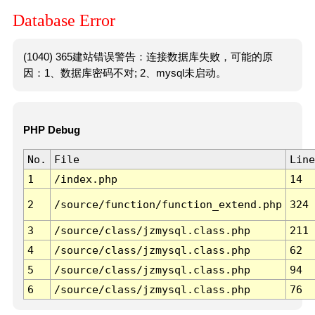
Database Error
(1040) 365建站错误警告：连接数据库失败，可能的原
因：1、数据库密码不对; 2、mysql未启动。
PHP Debug
No.
File
Line
1
/index.php
14
2
/source/function/function_extend.php
324
3
/source/class/jzmysql.class.php
211
4
/source/class/jzmysql.class.php
62
5
/source/class/jzmysql.class.php
94
6
/source/class/jzmysql.class.php
76