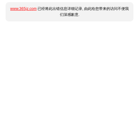
www.365jz.com
已经将此出错信息详细记录, 由此给您带来的访问不便我
们深感歉意.