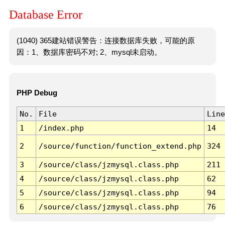
Database Error
(1040) 365建站错误警告：连接数据库失败，可能的原
因：1、数据库密码不对; 2、mysql未启动。
PHP Debug
No.
File
Line
1
/index.php
14
2
/source/function/function_extend.php
324
3
/source/class/jzmysql.class.php
211
4
/source/class/jzmysql.class.php
62
5
/source/class/jzmysql.class.php
94
6
/source/class/jzmysql.class.php
76