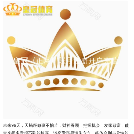
未来96天，天蝎座做事不怕苦，财神眷顾，把握机会，发家致富，能
带来很多意想不到的惊喜，谈恋爱容易迷失方向，能体会到与异性的