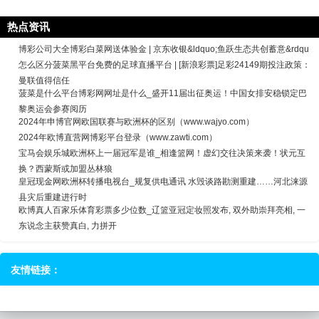
热点资讯
博彩公司大全博彩白菜网送体验金 | 京东收银&ldquo;鱼跃生态共创蓄意&rdqu
怎么区分菠菜黑平台免费的足球直播平台 | [新浪彩票]足彩24149期投注政策：
曼联值得信任
菠菜是什么平台博彩网网址是什么_盛开11届出征奥运！中国女排安稳锁定巴
黎奥运会参赛阅历
2024年申博官网欧国联赛与欧洲杯的区别（www.wajyo.com）
2024年欧博直营网博彩平台登录（www.zawti.com）
宝马会娱乐城欧洲杯上一届冠军是谁_相逢篮网！虚幻交往决策来袭！状元互
换？西蒙斯或加盟丛林狼
皇冠现金网欧洲杯转播电视台_规复供电通讯 水毁谈路勘测重建……河北涞源
县灾后重建进行时
欧博真人百家乐体育彩票多少位数_辽篮亚冠定妆照发布, 双外助崇拜亮相, 一
东说念主获赞真白, 力拼开
友情链接：