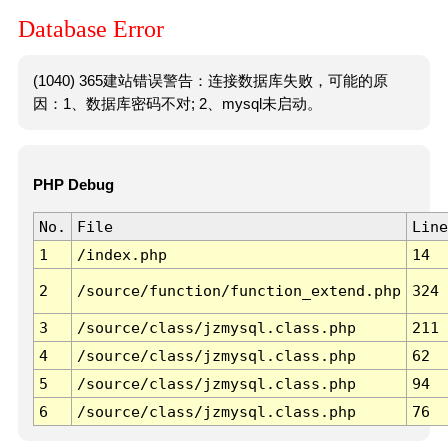
Database Error
(1040) 365建站错误警告：连接数据库失败，可能的原
因：1、数据库密码不对; 2、mysql未启动。
PHP Debug
No.
File
Line
1
/index.php
14
2
/source/function/function_extend.php
324
3
/source/class/jzmysql.class.php
211
4
/source/class/jzmysql.class.php
62
5
/source/class/jzmysql.class.php
94
6
/source/class/jzmysql.class.php
76