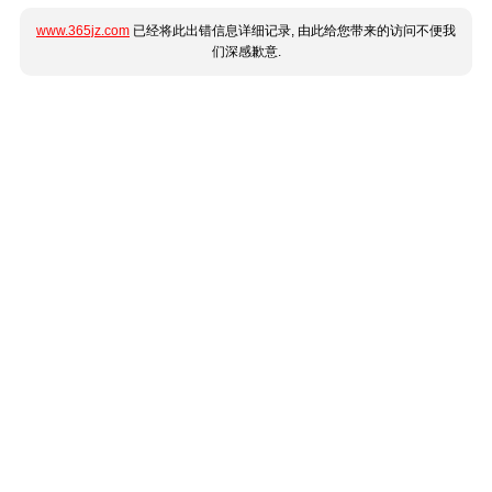
www.365jz.com
已经将此出错信息详细记录, 由此给您带来的访问不便我
们深感歉意.