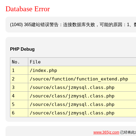
Database Error
(1040) 365建站错误警告：连接数据库失败，可能的原因：1、数
PHP Debug
No.
File
1
/index.php
2
/source/function/function_extend.php
3
/source/class/jzmysql.class.php
4
/source/class/jzmysql.class.php
5
/source/class/jzmysql.class.php
6
/source/class/jzmysql.class.php
www.365jz.com
已经将此