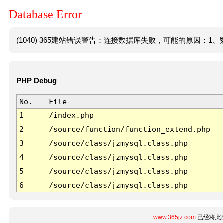
Database Error
(1040) 365建站错误警告：连接数据库失败，可能的原因：1、数
PHP Debug
No.
File
1
/index.php
2
/source/function/function_extend.php
3
/source/class/jzmysql.class.php
4
/source/class/jzmysql.class.php
5
/source/class/jzmysql.class.php
6
/source/class/jzmysql.class.php
www.365jz.com
已经将此