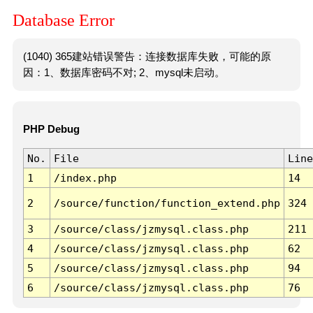
Database Error
(1040) 365建站错误警告：连接数据库失败，可能的原
因：1、数据库密码不对; 2、mysql未启动。
PHP Debug
No.
File
Line
1
/index.php
14
2
/source/function/function_extend.php
324
3
/source/class/jzmysql.class.php
211
4
/source/class/jzmysql.class.php
62
5
/source/class/jzmysql.class.php
94
6
/source/class/jzmysql.class.php
76