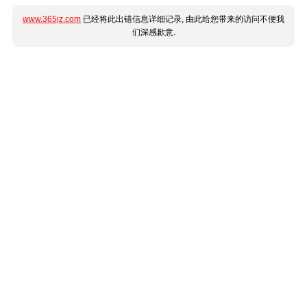
www.365jz.com
已经将此出错信息详细记录, 由此给您带来的访问不便我
们深感歉意.