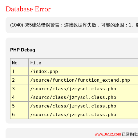
Database Error
(1040) 365建站错误警告：连接数据库失败，可能的原因：1、数
PHP Debug
No.
File
1
/index.php
2
/source/function/function_extend.php
3
/source/class/jzmysql.class.php
4
/source/class/jzmysql.class.php
5
/source/class/jzmysql.class.php
6
/source/class/jzmysql.class.php
www.365jz.com
已经将此