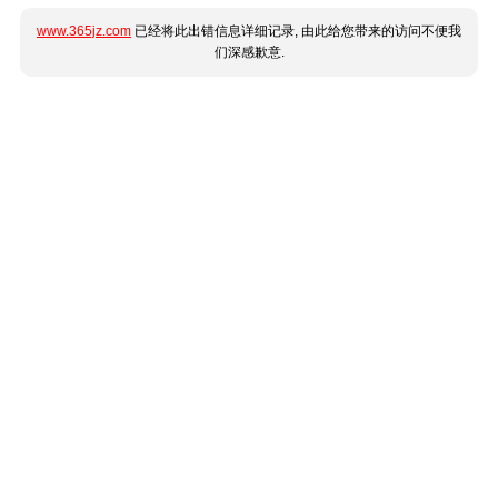
www.365jz.com
已经将此出错信息详细记录, 由此给您带来的访问不便我
们深感歉意.