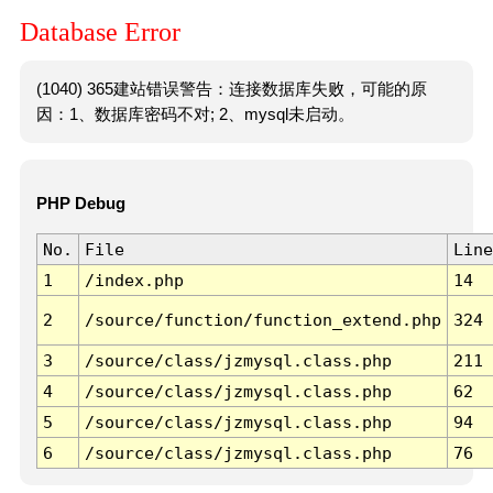
Database Error
(1040) 365建站错误警告：连接数据库失败，可能的原
因：1、数据库密码不对; 2、mysql未启动。
PHP Debug
No.
File
Line
1
/index.php
14
2
/source/function/function_extend.php
324
3
/source/class/jzmysql.class.php
211
4
/source/class/jzmysql.class.php
62
5
/source/class/jzmysql.class.php
94
6
/source/class/jzmysql.class.php
76