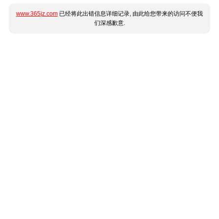
www.365jz.com
已经将此出错信息详细记录, 由此给您带来的访问不便我
们深感歉意.