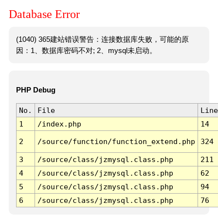
Database Error
(1040) 365建站错误警告：连接数据库失败，可能的原
因：1、数据库密码不对; 2、mysql未启动。
PHP Debug
No.
File
Line
1
/index.php
14
2
/source/function/function_extend.php
324
3
/source/class/jzmysql.class.php
211
4
/source/class/jzmysql.class.php
62
5
/source/class/jzmysql.class.php
94
6
/source/class/jzmysql.class.php
76