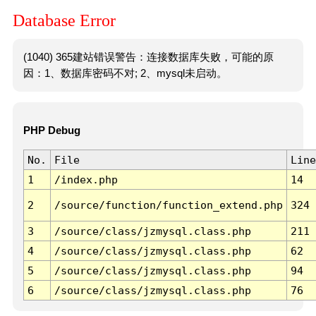
Database Error
(1040) 365建站错误警告：连接数据库失败，可能的原
因：1、数据库密码不对; 2、mysql未启动。
PHP Debug
No.
File
Line
1
/index.php
14
2
/source/function/function_extend.php
324
3
/source/class/jzmysql.class.php
211
4
/source/class/jzmysql.class.php
62
5
/source/class/jzmysql.class.php
94
6
/source/class/jzmysql.class.php
76