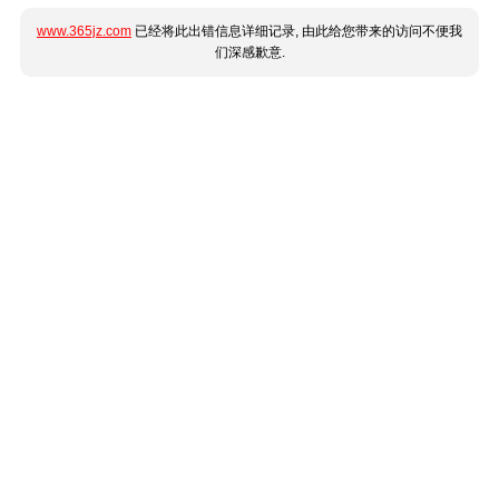
www.365jz.com
已经将此出错信息详细记录, 由此给您带来的访问不便我
们深感歉意.