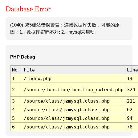
Database Error
(1040) 365建站错误警告：连接数据库失败，可能的原
因：1、数据库密码不对; 2、mysql未启动。
PHP Debug
No.
File
Line
1
/index.php
14
2
/source/function/function_extend.php
324
3
/source/class/jzmysql.class.php
211
4
/source/class/jzmysql.class.php
62
5
/source/class/jzmysql.class.php
94
6
/source/class/jzmysql.class.php
76