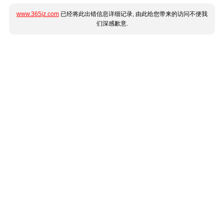
www.365jz.com
已经将此出错信息详细记录, 由此给您带来的访问不便我
们深感歉意.