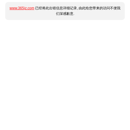
www.365jz.com
已经将此出错信息详细记录, 由此给您带来的访问不便我
们深感歉意.