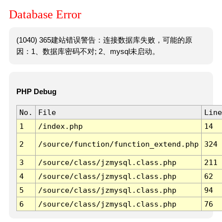
Database Error
(1040) 365建站错误警告：连接数据库失败，可能的原
因：1、数据库密码不对; 2、mysql未启动。
PHP Debug
No.
File
Line
1
/index.php
14
2
/source/function/function_extend.php
324
3
/source/class/jzmysql.class.php
211
4
/source/class/jzmysql.class.php
62
5
/source/class/jzmysql.class.php
94
6
/source/class/jzmysql.class.php
76