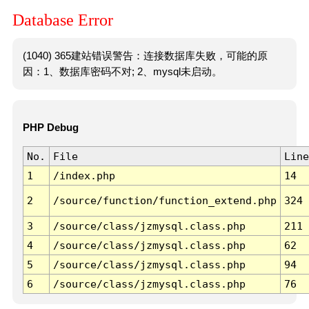
Database Error
(1040) 365建站错误警告：连接数据库失败，可能的原
因：1、数据库密码不对; 2、mysql未启动。
PHP Debug
No.
File
Line
1
/index.php
14
2
/source/function/function_extend.php
324
3
/source/class/jzmysql.class.php
211
4
/source/class/jzmysql.class.php
62
5
/source/class/jzmysql.class.php
94
6
/source/class/jzmysql.class.php
76