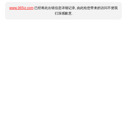
www.365jz.com
已经将此出错信息详细记录, 由此给您带来的访问不便我
们深感歉意.