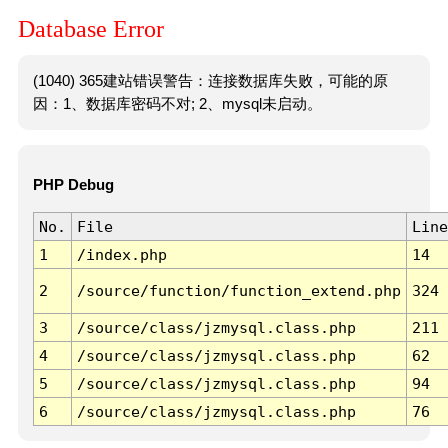
Database Error
(1040) 365建站错误警告：连接数据库失败，可能的原
因：1、数据库密码不对; 2、mysql未启动。
PHP Debug
No.
File
Line
1
/index.php
14
2
/source/function/function_extend.php
324
3
/source/class/jzmysql.class.php
211
4
/source/class/jzmysql.class.php
62
5
/source/class/jzmysql.class.php
94
6
/source/class/jzmysql.class.php
76