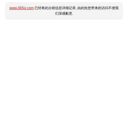
www.365jz.com
已经将此出错信息详细记录, 由此给您带来的访问不便我
们深感歉意.