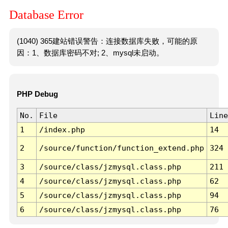
Database Error
(1040) 365建站错误警告：连接数据库失败，可能的原
因：1、数据库密码不对; 2、mysql未启动。
PHP Debug
No.
File
Line
1
/index.php
14
2
/source/function/function_extend.php
324
3
/source/class/jzmysql.class.php
211
4
/source/class/jzmysql.class.php
62
5
/source/class/jzmysql.class.php
94
6
/source/class/jzmysql.class.php
76