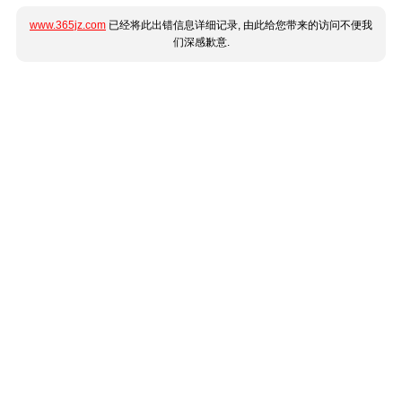
www.365jz.com
已经将此出错信息详细记录, 由此给您带来的访问不便我
们深感歉意.