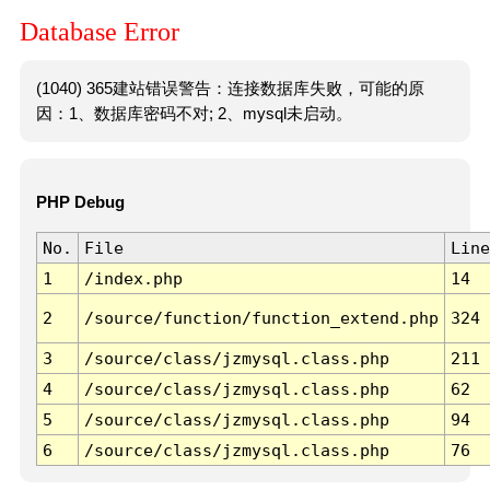
Database Error
(1040) 365建站错误警告：连接数据库失败，可能的原
因：1、数据库密码不对; 2、mysql未启动。
PHP Debug
No.
File
Line
1
/index.php
14
2
/source/function/function_extend.php
324
3
/source/class/jzmysql.class.php
211
4
/source/class/jzmysql.class.php
62
5
/source/class/jzmysql.class.php
94
6
/source/class/jzmysql.class.php
76