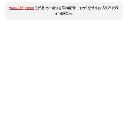
www.365jz.com
已经将此出错信息详细记录, 由此给您带来的访问不便我
们深感歉意.