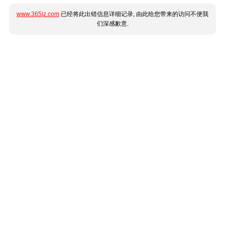
www.365jz.com
已经将此出错信息详细记录, 由此给您带来的访问不便我
们深感歉意.