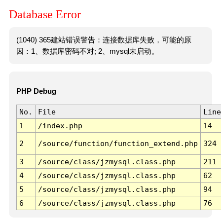
Database Error
(1040) 365建站错误警告：连接数据库失败，可能的原
因：1、数据库密码不对; 2、mysql未启动。
PHP Debug
No.
File
Line
1
/index.php
14
2
/source/function/function_extend.php
324
3
/source/class/jzmysql.class.php
211
4
/source/class/jzmysql.class.php
62
5
/source/class/jzmysql.class.php
94
6
/source/class/jzmysql.class.php
76