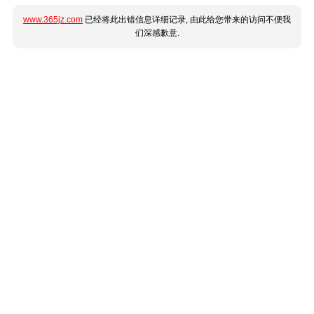
www.365jz.com
已经将此出错信息详细记录, 由此给您带来的访问不便我
们深感歉意.