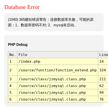
Database Error
(1040) 365建站错误警告：连接数据库失败，可能的原
因：1、数据库密码不对; 2、mysql未启动。
PHP Debug
No.
File
Line
1
/index.php
14
2
/source/function/function_extend.php
324
3
/source/class/jzmysql.class.php
211
4
/source/class/jzmysql.class.php
62
5
/source/class/jzmysql.class.php
94
6
/source/class/jzmysql.class.php
76