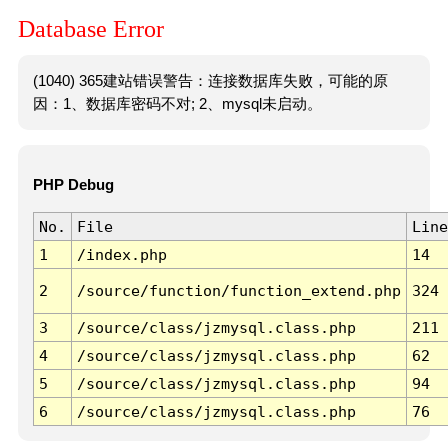
Database Error
(1040) 365建站错误警告：连接数据库失败，可能的原
因：1、数据库密码不对; 2、mysql未启动。
PHP Debug
No.
File
Line
1
/index.php
14
2
/source/function/function_extend.php
324
3
/source/class/jzmysql.class.php
211
4
/source/class/jzmysql.class.php
62
5
/source/class/jzmysql.class.php
94
6
/source/class/jzmysql.class.php
76