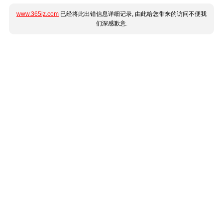
www.365jz.com
已经将此出错信息详细记录, 由此给您带来的访问不便我
们深感歉意.