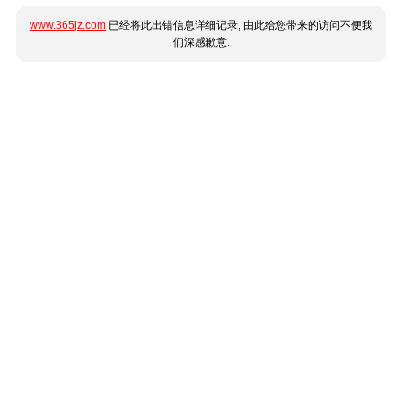
www.365jz.com
已经将此出错信息详细记录, 由此给您带来的访问不便我
们深感歉意.