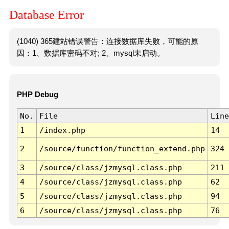
Database Error
(1040) 365建站错误警告：连接数据库失败，可能的原
因：1、数据库密码不对; 2、mysql未启动。
PHP Debug
No.
File
Line
1
/index.php
14
2
/source/function/function_extend.php
324
3
/source/class/jzmysql.class.php
211
4
/source/class/jzmysql.class.php
62
5
/source/class/jzmysql.class.php
94
6
/source/class/jzmysql.class.php
76