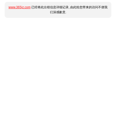
www.365jz.com
已经将此出错信息详细记录, 由此给您带来的访问不便我
们深感歉意.