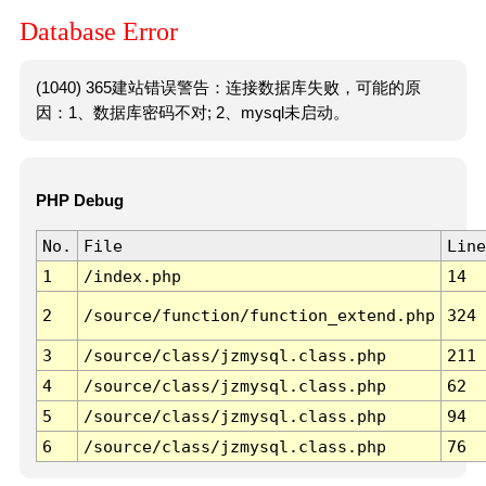
Database Error
(1040) 365建站错误警告：连接数据库失败，可能的原
因：1、数据库密码不对; 2、mysql未启动。
PHP Debug
No.
File
Line
1
/index.php
14
2
/source/function/function_extend.php
324
3
/source/class/jzmysql.class.php
211
4
/source/class/jzmysql.class.php
62
5
/source/class/jzmysql.class.php
94
6
/source/class/jzmysql.class.php
76