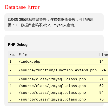
Database Error
(1040) 365建站错误警告：连接数据库失败，可能的原
因：1、数据库密码不对; 2、mysql未启动。
PHP Debug
No.
File
Line
1
/index.php
14
2
/source/function/function_extend.php
324
3
/source/class/jzmysql.class.php
211
4
/source/class/jzmysql.class.php
62
5
/source/class/jzmysql.class.php
94
6
/source/class/jzmysql.class.php
76