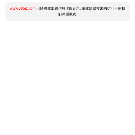
www.365jz.com
已经将此出错信息详细记录, 由此给您带来的访问不便我
们深感歉意.