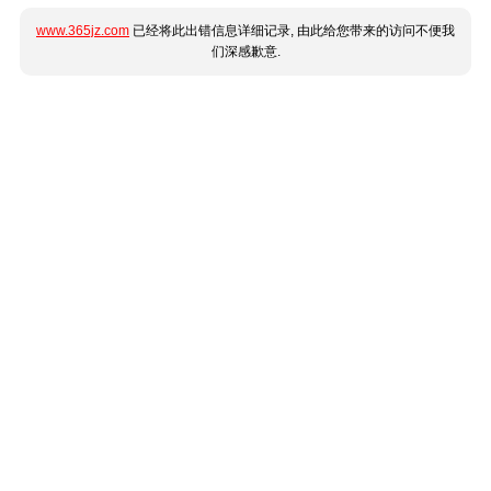
www.365jz.com
已经将此出错信息详细记录, 由此给您带来的访问不便我
们深感歉意.