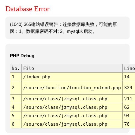
Database Error
(1040) 365建站错误警告：连接数据库失败，可能的原
因：1、数据库密码不对; 2、mysql未启动。
PHP Debug
No.
File
Line
1
/index.php
14
2
/source/function/function_extend.php
324
3
/source/class/jzmysql.class.php
211
4
/source/class/jzmysql.class.php
62
5
/source/class/jzmysql.class.php
94
6
/source/class/jzmysql.class.php
76