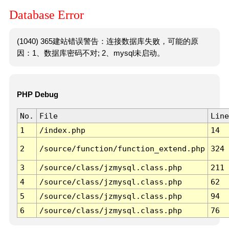
Database Error
(1040) 365建站错误警告：连接数据库失败，可能的原
因：1、数据库密码不对; 2、mysql未启动。
PHP Debug
No.
File
Line
1
/index.php
14
2
/source/function/function_extend.php
324
3
/source/class/jzmysql.class.php
211
4
/source/class/jzmysql.class.php
62
5
/source/class/jzmysql.class.php
94
6
/source/class/jzmysql.class.php
76