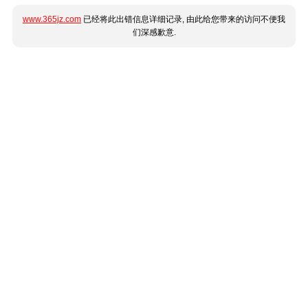
www.365jz.com
已经将此出错信息详细记录, 由此给您带来的访问不便我
们深感歉意.