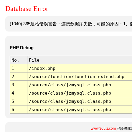
Database Error
(1040) 365建站错误警告：连接数据库失败，可能的原因：1、数
PHP Debug
No.
File
1
/index.php
2
/source/function/function_extend.php
3
/source/class/jzmysql.class.php
4
/source/class/jzmysql.class.php
5
/source/class/jzmysql.class.php
6
/source/class/jzmysql.class.php
www.365jz.com
已经将此