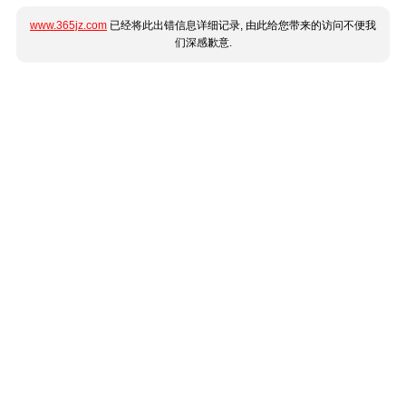
www.365jz.com
已经将此出错信息详细记录, 由此给您带来的访问不便我
们深感歉意.