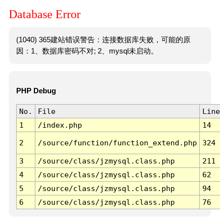
Database Error
(1040) 365建站错误警告：连接数据库失败，可能的原
因：1、数据库密码不对; 2、mysql未启动。
PHP Debug
No.
File
Line
1
/index.php
14
2
/source/function/function_extend.php
324
3
/source/class/jzmysql.class.php
211
4
/source/class/jzmysql.class.php
62
5
/source/class/jzmysql.class.php
94
6
/source/class/jzmysql.class.php
76