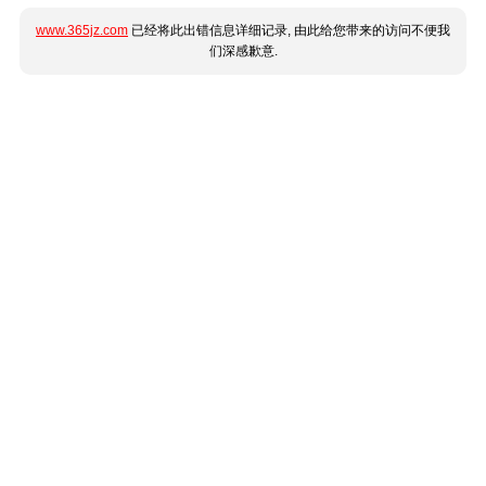
www.365jz.com
已经将此出错信息详细记录, 由此给您带来的访问不便我
们深感歉意.