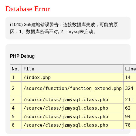
Database Error
(1040) 365建站错误警告：连接数据库失败，可能的原
因：1、数据库密码不对; 2、mysql未启动。
PHP Debug
No.
File
Line
1
/index.php
14
2
/source/function/function_extend.php
324
3
/source/class/jzmysql.class.php
211
4
/source/class/jzmysql.class.php
62
5
/source/class/jzmysql.class.php
94
6
/source/class/jzmysql.class.php
76