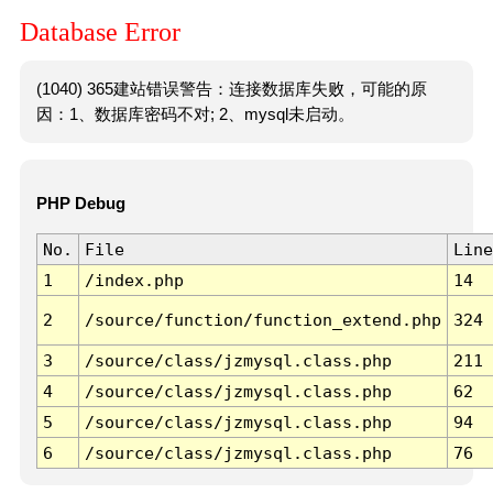
Database Error
(1040) 365建站错误警告：连接数据库失败，可能的原
因：1、数据库密码不对; 2、mysql未启动。
PHP Debug
No.
File
Line
1
/index.php
14
2
/source/function/function_extend.php
324
3
/source/class/jzmysql.class.php
211
4
/source/class/jzmysql.class.php
62
5
/source/class/jzmysql.class.php
94
6
/source/class/jzmysql.class.php
76