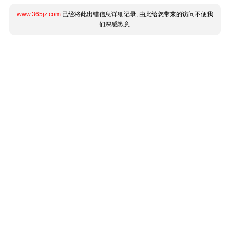
www.365jz.com
已经将此出错信息详细记录, 由此给您带来的访问不便我
们深感歉意.