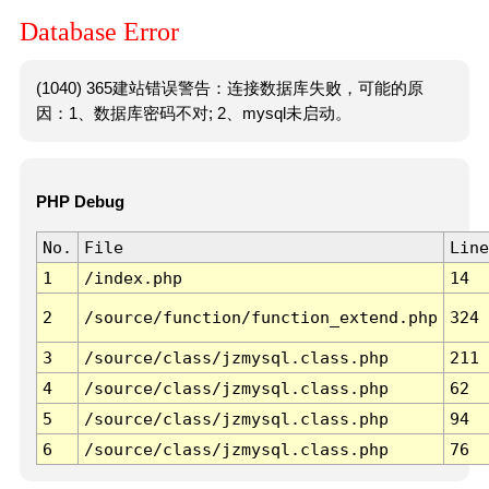
Database Error
(1040) 365建站错误警告：连接数据库失败，可能的原
因：1、数据库密码不对; 2、mysql未启动。
PHP Debug
No.
File
Line
1
/index.php
14
2
/source/function/function_extend.php
324
3
/source/class/jzmysql.class.php
211
4
/source/class/jzmysql.class.php
62
5
/source/class/jzmysql.class.php
94
6
/source/class/jzmysql.class.php
76