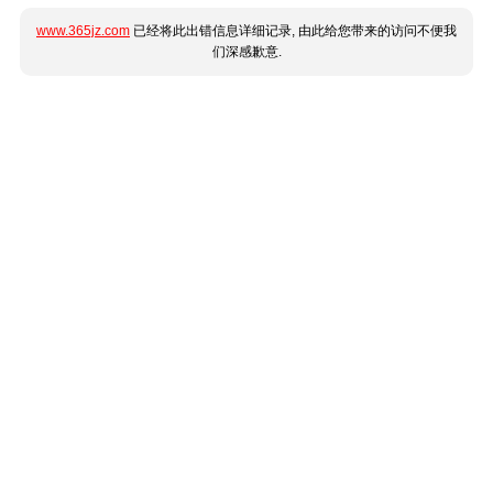
www.365jz.com
已经将此出错信息详细记录, 由此给您带来的访问不便我
们深感歉意.