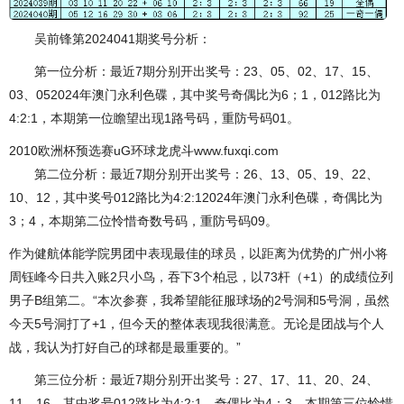
吴前锋第2024041期奖号分析：
第一位分析：最近7期分别开出奖号：23、05、02、17、15、
03、052024年澳门永利色碟，其中奖号奇偶比为6；1，012路比为
4:2:1，本期第一位瞻望出现1路号码，重防号码01。
2010欧洲杯预选赛uG环球龙虎斗www.fuxqi.com
第二位分析：最近7期分别开出奖号：26、13、05、19、22、
10、12，其中奖号012路比为4:2:12024年澳门永利色碟，奇偶比为
3；4，本期第二位怜惜奇数号码，重防号码09。
作为健航体能学院男团中表现最佳的球员，以距离为优势的广州小将
周钰峰今日共入账2只小鸟，吞下3个柏忌，以73杆（+1）的成绩位列
男子B组第二。“本次参赛，我希望能征服球场的2号洞和5号洞，虽然
今天5号洞打了+1，但今天的整体表现我很满意。无论是团战与个人
战，我认为打好自己的球都是最重要的。”
第三位分析：最近7期分别开出奖号：27、17、11、20、24、
11、16，其中奖号012路比为4:2:1，奇偶比为4；3，本期第三位怜惜