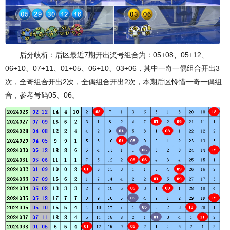
后分歧析：后区最近7期开出奖号组合为：05+08、05+12、
06+10、07+11、01+05、06+10、03+06，其中一奇一偶组合开出3
次，全奇组合开出2次，全偶组合开出2次，本期后区怜惜一奇一偶组
合，参考号码05、06。