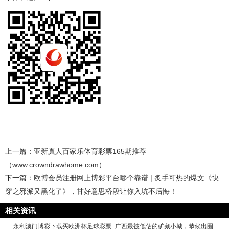
上一篇：
亚新真人百家乐体育彩票165期推荐
（www.crowndrawhome.com）
下一篇：
欧博会员注册网上博彩平台哪个靠谱 | 炙手可热的爆文《快
穿之邪派又黑化了》，甘好意思桥段让你入坑不后悔！
相关资讯
永利澳门博彩下载买欧洲杯足球彩票_广西最被低估的矿藏小城，恭候出圈