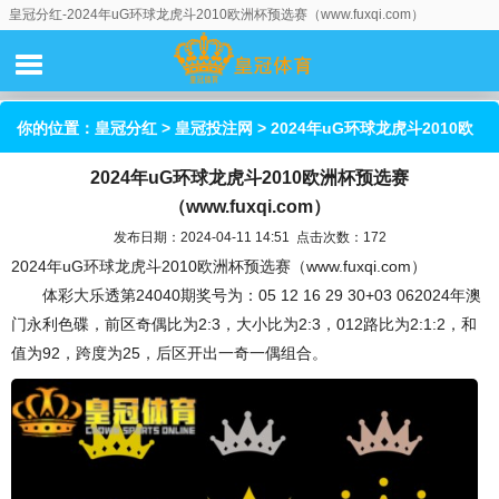
皇冠分红-2024年uG环球龙虎斗2010欧洲杯预选赛（www.fuxqi.com）
你的位置：
皇冠分红
>
皇冠投注网
> 2024年uG环球龙虎斗2010欧
2024年uG环球龙虎斗2010欧洲杯预选赛
洲杯预选赛（www.fuxqi.com）
（www.fuxqi.com）
发布日期：2024-04-11 14:51 点击次数：172
2024年uG环球龙虎斗2010欧洲杯预选赛（www.fuxqi.com）
体彩大乐透第24040期奖号为：05 12 16 29 30+03 062024年澳
门永利色碟，前区奇偶比为2:3，大小比为2:3，012路比为2:1:2，和
值为92，跨度为25，后区开出一奇一偶组合。