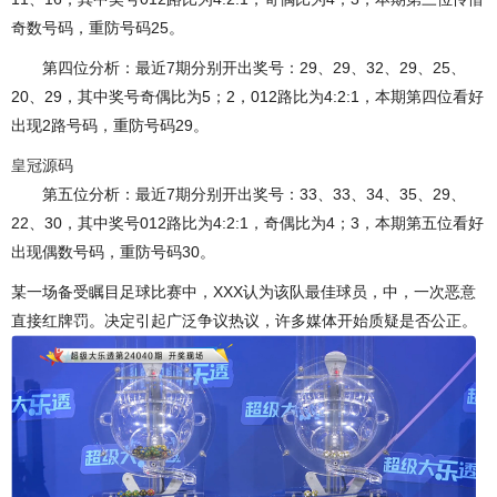
奇数号码，重防号码25。
第四位分析：最近7期分别开出奖号：29、29、32、29、25、
20、29，其中奖号奇偶比为5；2，012路比为4:2:1，本期第四位看好
出现2路号码，重防号码29。
皇冠源码
第五位分析：最近7期分别开出奖号：33、33、34、35、29、
22、30，其中奖号012路比为4:2:1，奇偶比为4；3，本期第五位看好
出现偶数号码，重防号码30。
某一场备受瞩目足球比赛中，XXX认为该队最佳球员，中，一次恶意
直接红牌罚。决定引起广泛争议热议，许多媒体开始质疑是否公正。