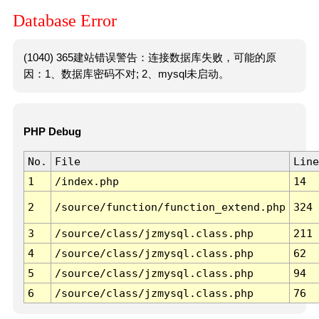
Database Error
(1040) 365建站错误警告：连接数据库失败，可能的原
因：1、数据库密码不对; 2、mysql未启动。
PHP Debug
No.
File
Line
1
/index.php
14
2
/source/function/function_extend.php
324
3
/source/class/jzmysql.class.php
211
4
/source/class/jzmysql.class.php
62
5
/source/class/jzmysql.class.php
94
6
/source/class/jzmysql.class.php
76