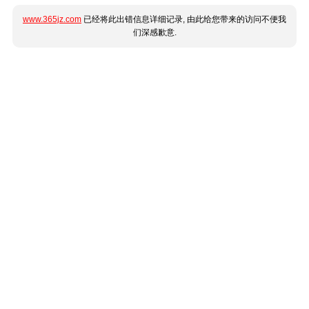
www.365jz.com
已经将此出错信息详细记录, 由此给您带来的访问不便我
们深感歉意.