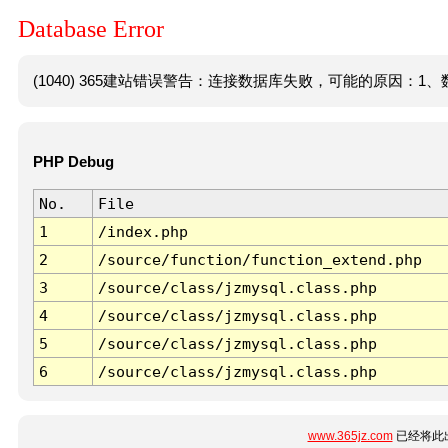
Database Error
(1040) 365建站错误警告：连接数据库失败，可能的原因：1、数
PHP Debug
No.
File
1
/index.php
2
/source/function/function_extend.php
3
/source/class/jzmysql.class.php
4
/source/class/jzmysql.class.php
5
/source/class/jzmysql.class.php
6
/source/class/jzmysql.class.php
www.365jz.com
已经将此