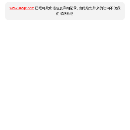
www.365jz.com
已经将此出错信息详细记录, 由此给您带来的访问不便我
们深感歉意.