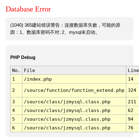
Database Error
(1040) 365建站错误警告：连接数据库失败，可能的原
因：1、数据库密码不对; 2、mysql未启动。
PHP Debug
No.
File
Line
1
/index.php
14
2
/source/function/function_extend.php
324
3
/source/class/jzmysql.class.php
211
4
/source/class/jzmysql.class.php
62
5
/source/class/jzmysql.class.php
94
6
/source/class/jzmysql.class.php
76