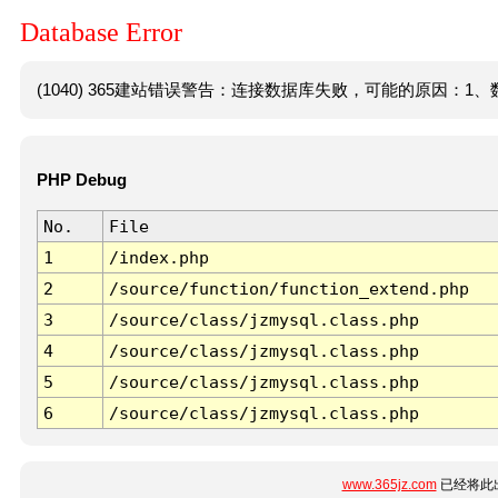
Database Error
(1040) 365建站错误警告：连接数据库失败，可能的原因：1、数
PHP Debug
No.
File
1
/index.php
2
/source/function/function_extend.php
3
/source/class/jzmysql.class.php
4
/source/class/jzmysql.class.php
5
/source/class/jzmysql.class.php
6
/source/class/jzmysql.class.php
www.365jz.com
已经将此