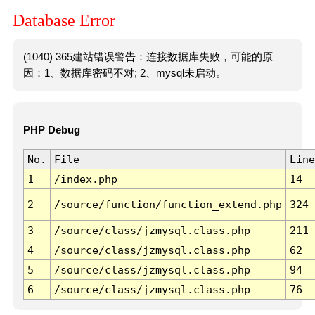
Database Error
(1040) 365建站错误警告：连接数据库失败，可能的原
因：1、数据库密码不对; 2、mysql未启动。
PHP Debug
No.
File
Line
1
/index.php
14
2
/source/function/function_extend.php
324
3
/source/class/jzmysql.class.php
211
4
/source/class/jzmysql.class.php
62
5
/source/class/jzmysql.class.php
94
6
/source/class/jzmysql.class.php
76