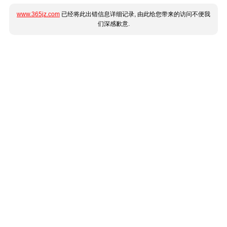
www.365jz.com
已经将此出错信息详细记录, 由此给您带来的访问不便我
们深感歉意.