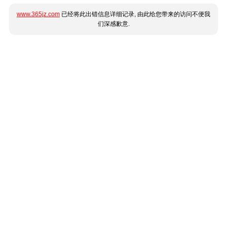
www.365jz.com
已经将此出错信息详细记录, 由此给您带来的访问不便我
们深感歉意.