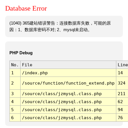
Database Error
(1040) 365建站错误警告：连接数据库失败，可能的原
因：1、数据库密码不对; 2、mysql未启动。
PHP Debug
No.
File
Line
1
/index.php
14
2
/source/function/function_extend.php
324
3
/source/class/jzmysql.class.php
211
4
/source/class/jzmysql.class.php
62
5
/source/class/jzmysql.class.php
94
6
/source/class/jzmysql.class.php
76