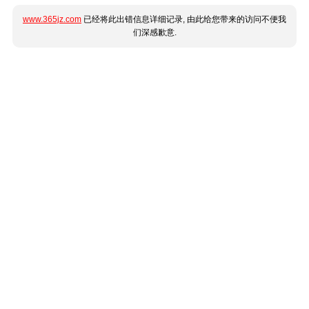
www.365jz.com
已经将此出错信息详细记录, 由此给您带来的访问不便我
们深感歉意.