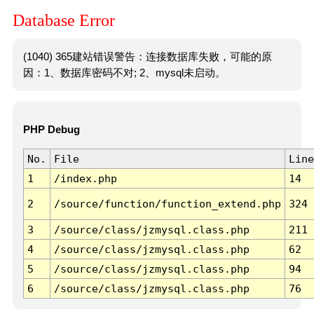
Database Error
(1040) 365建站错误警告：连接数据库失败，可能的原
因：1、数据库密码不对; 2、mysql未启动。
PHP Debug
No.
File
Line
1
/index.php
14
2
/source/function/function_extend.php
324
3
/source/class/jzmysql.class.php
211
4
/source/class/jzmysql.class.php
62
5
/source/class/jzmysql.class.php
94
6
/source/class/jzmysql.class.php
76