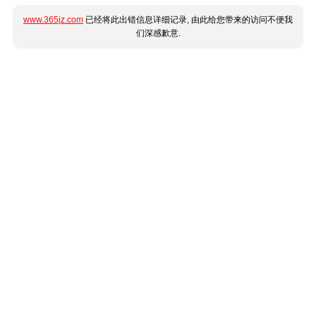
www.365jz.com
已经将此出错信息详细记录, 由此给您带来的访问不便我
们深感歉意.