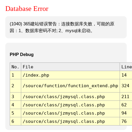
Database Error
(1040) 365建站错误警告：连接数据库失败，可能的原
因：1、数据库密码不对; 2、mysql未启动。
PHP Debug
No.
File
Line
1
/index.php
14
2
/source/function/function_extend.php
324
3
/source/class/jzmysql.class.php
211
4
/source/class/jzmysql.class.php
62
5
/source/class/jzmysql.class.php
94
6
/source/class/jzmysql.class.php
76