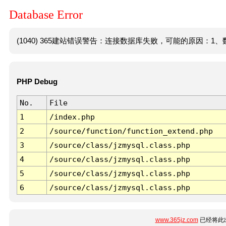
Database Error
(1040) 365建站错误警告：连接数据库失败，可能的原因：1、数
PHP Debug
No.
File
1
/index.php
2
/source/function/function_extend.php
3
/source/class/jzmysql.class.php
4
/source/class/jzmysql.class.php
5
/source/class/jzmysql.class.php
6
/source/class/jzmysql.class.php
www.365jz.com
已经将此