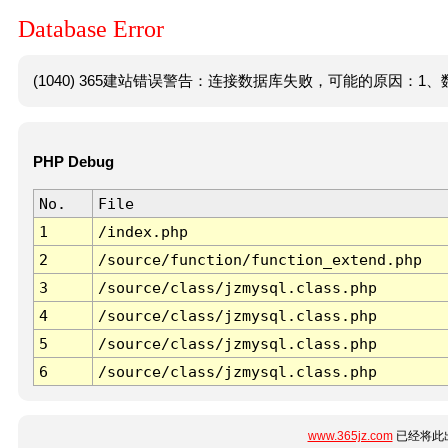
Database Error
(1040) 365建站错误警告：连接数据库失败，可能的原因：1、数
PHP Debug
No.
File
1
/index.php
2
/source/function/function_extend.php
3
/source/class/jzmysql.class.php
4
/source/class/jzmysql.class.php
5
/source/class/jzmysql.class.php
6
/source/class/jzmysql.class.php
www.365jz.com
已经将此