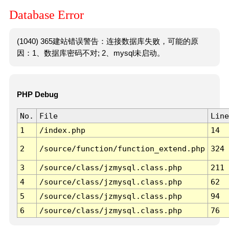
Database Error
(1040) 365建站错误警告：连接数据库失败，可能的原
因：1、数据库密码不对; 2、mysql未启动。
PHP Debug
No.
File
Line
1
/index.php
14
2
/source/function/function_extend.php
324
3
/source/class/jzmysql.class.php
211
4
/source/class/jzmysql.class.php
62
5
/source/class/jzmysql.class.php
94
6
/source/class/jzmysql.class.php
76