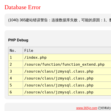
Database Error
(1040) 365建站错误警告：连接数据库失败，可能的原因：1、数
PHP Debug
No.
File
1
/index.php
2
/source/function/function_extend.php
3
/source/class/jzmysql.class.php
4
/source/class/jzmysql.class.php
5
/source/class/jzmysql.class.php
6
/source/class/jzmysql.class.php
www.365jz.com
已经将此