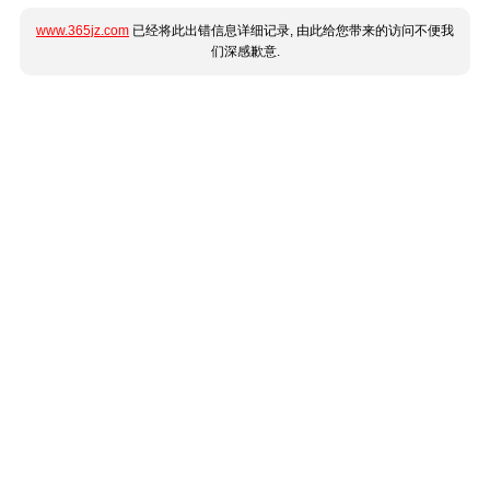
www.365jz.com
已经将此出错信息详细记录, 由此给您带来的访问不便我
们深感歉意.