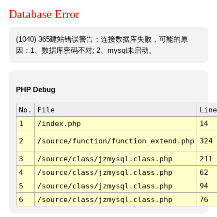
Database Error
(1040) 365建站错误警告：连接数据库失败，可能的原
因：1、数据库密码不对; 2、mysql未启动。
PHP Debug
No.
File
Line
1
/index.php
14
2
/source/function/function_extend.php
324
3
/source/class/jzmysql.class.php
211
4
/source/class/jzmysql.class.php
62
5
/source/class/jzmysql.class.php
94
6
/source/class/jzmysql.class.php
76