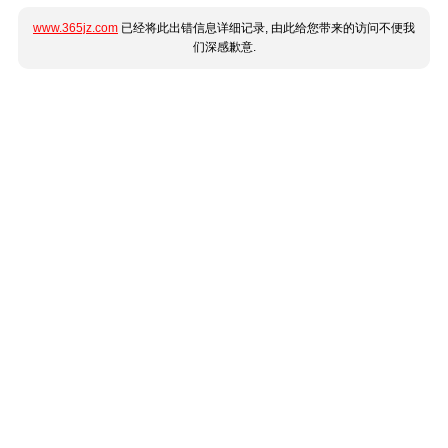
www.365jz.com
已经将此出错信息详细记录, 由此给您带来的访问不便我
们深感歉意.