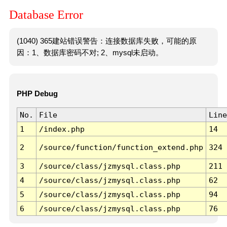
Database Error
(1040) 365建站错误警告：连接数据库失败，可能的原
因：1、数据库密码不对; 2、mysql未启动。
PHP Debug
No.
File
Line
1
/index.php
14
2
/source/function/function_extend.php
324
3
/source/class/jzmysql.class.php
211
4
/source/class/jzmysql.class.php
62
5
/source/class/jzmysql.class.php
94
6
/source/class/jzmysql.class.php
76