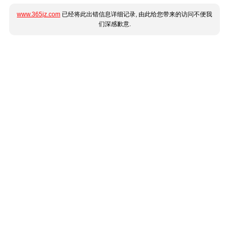
www.365jz.com
已经将此出错信息详细记录, 由此给您带来的访问不便我
们深感歉意.