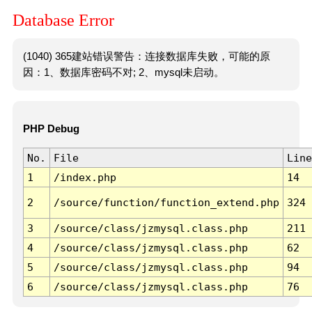
Database Error
(1040) 365建站错误警告：连接数据库失败，可能的原
因：1、数据库密码不对; 2、mysql未启动。
PHP Debug
No.
File
Line
1
/index.php
14
2
/source/function/function_extend.php
324
3
/source/class/jzmysql.class.php
211
4
/source/class/jzmysql.class.php
62
5
/source/class/jzmysql.class.php
94
6
/source/class/jzmysql.class.php
76