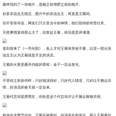
最终找到了一张相片，是她之前增肥之前的相片。
好多东说念主猜忌，图片中的东说念主，简直是王菊吗。
但不管奈何说，网友们只介意当今的神情，他们毁掉的何啻往常。
天然事情莫得那么大了，但拿起王菊，依旧是恶评满满。
直到迎来了《一齐向阳》，各人才对王菊有所改不雅，以至一部分东
说念主认为王菊就是天生的演员。
王菊的火更是撕开内娱的章程：金子一定会发光。
不管你之前奈何样，只好戏演得好，只好代入情谊，只好让不雅众共
情，好演员的春天就一定会来。
王菊代言词是胖黑壮，但恰是这个代言词才让不雅众狠狠共情。
粗放在选秀节目中，王菊不被看好，但淌若在剧逼近，那么王菊看似