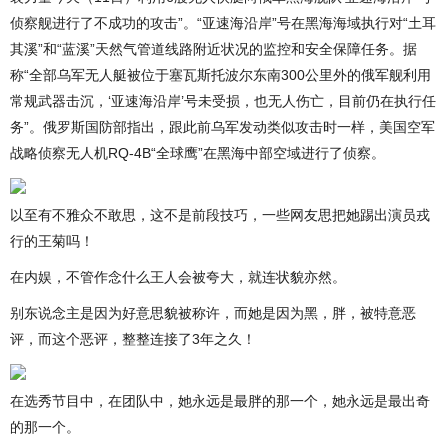
侦察舰进行了不成功的攻击”。“亚速海沿岸”号在黑海海域执行对“土耳
其溪”和“蓝溪”天然气管道线路附近状况的监控和安全保障任务。据
称“全部乌军无人艇被位于塞瓦斯托波尔东南300公里外的俄军舰利用
常规武器击沉，‘亚速海沿岸’号未受损，也无人伤亡，目前仍在执行任
务”。俄罗斯国防部指出，跟此前乌军发动类似攻击时一样，美国空军
战略侦察无人机RQ-4B“全球鹰”在黑海中部空域进行了侦察。
以至有不雅众不敢思，这不是前段技巧，一些网友思把她踢出演员戎
行的王菊吗！
在内娱，不管作念什么王人会被夸大，就连状貌亦然。
别东说念主是因为好意思貌被称许，而她是因为黑，胖，被特意恶
评，而这个恶评，整整连接了3年之久！
在选秀节目中，在团队中，她永远是最胖的那一个，她永远是最出奇
的那一个。