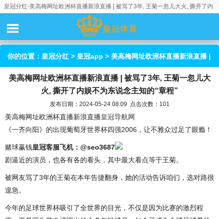
皇冠分红-美高梅网址欧洲杯直播新浪直播 | 被骂了3年, 王菊一忽儿大火, 撕开了内
娱不为东说念主知的“章程”
你的位置：
皇冠分红
>
皇冠app
> 美高梅网址欧洲杯直播新浪直播 |
美高梅网址欧洲杯直播新浪直播 | 被骂了3年, 王菊一忽儿大
被骂了3年, 王菊一忽儿大火, 撕开了内娱不为东说念主知的“章程”
火, 撕开了内娱不为东说念主知的“章程”
发布日期：2024-05-24 08:09 点击次数：101
美高梅网址欧洲杯直播新浪直播
皇冠导航网
《一齐向阳》的出现葡萄牙世界杯四强2006，让不雅众过足了眼瘾！
赌球赢钱
皇冠客服飞机：@seo3687
剧逼近的演员，也各有各的看头，其中最大看点等于王菊。
被网友骂了3年的王菊在本年告捷翻身，她的活动告诉咱们，选对路很
遑急。
今年的足球世界杯吸引了全世界的目光，不仅是因为比赛的激烈程