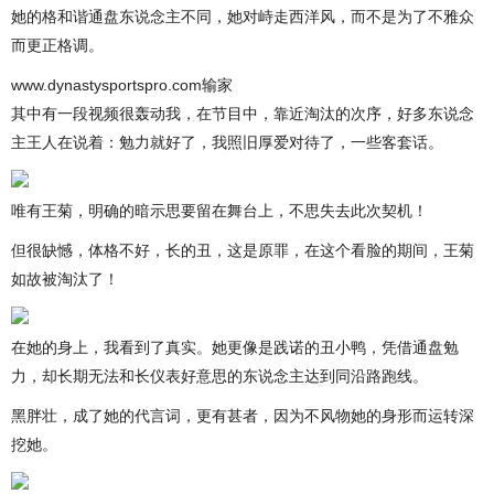
她的格和谐通盘东说念主不同，她对峙走西洋风，而不是为了不雅众
而更正格调。
www.dynastysportspro.com输家
其中有一段视频很轰动我，在节目中，靠近淘汰的次序，好多东说念
主王人在说着：勉力就好了，我照旧厚爱对待了，一些客套话。
唯有王菊，明确的暗示思要留在舞台上，不思失去此次契机！
但很缺憾，体格不好，长的丑，这是原罪，在这个看脸的期间，王菊
如故被淘汰了！
在她的身上，我看到了真实。她更像是践诺的丑小鸭，凭借通盘勉
力，却长期无法和长仪表好意思的东说念主达到同沿路跑线。
黑胖壮，成了她的代言词，更有甚者，因为不风物她的身形而运转深
挖她。