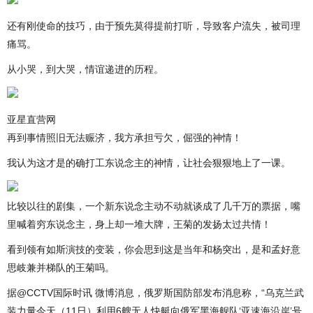
还有刚使命的技巧，由于预先莫得提前打听，导致客户流失，被司理
痛骂。
从小哭，到大哭，情谊递进的历程。
亚星直营网
再到事情照旧无法赈济，我方承担亏欠，倔强的神情！
我认为这才是的确打工东说念主的神情，让社会狠狠地上了一课。
比较以往的剧集，一个新东说念主动不动就谈成了几千万的票据，嘴
里喊着穷东说念主，身上却一堆大牌，王菊的发扬太过共情！
看到领有如斯演技的变装，你会思到这是当年和杨突出，是和孟好意
思岐兼并梯队的王菊吗。
据@CCTV国际时讯 微博消息，俄罗斯国防部发布消息称，“乌克兰武
装力量今天（11日）利用6艘无人快艇向俄军黑海舰队‘亚速海沿岸’号