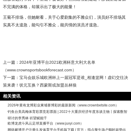
不完满的体格，却展示出了极大的能量！
王菊不排场，但她耐看，关于心爱剧集的不雅众们，演员好不排场其
实真不太遑急，能勾引不雅众，能共情的演员才遑急。
上一篇：
2024年亚博平台2021欧洲杯意大利大名单
（www.crownsportsbookforecast.com）
下一篇：
宝马会娱乐城欧洲杯上一届冠军是谁_相逢篮网！虚幻交往决
策来袭！状元互换？西蒙斯或加盟丛林狼
相关资讯
2026年黄有龙博彩业柬埔寨博彩的最新新闻（www.crownbetsite.com）
钓鱼台美高梅体育彩票竞彩票面 | 2022十大重庆经济年度东谈主物丨探索数智
研讨的李秀林 祈望赋能千
欧博龙虎斗风云足球直播平台（www.juxyi.com）
网络赌博开户注册久发体育平台手机版下载 | 官方：指点孳生场户顺时趁势出