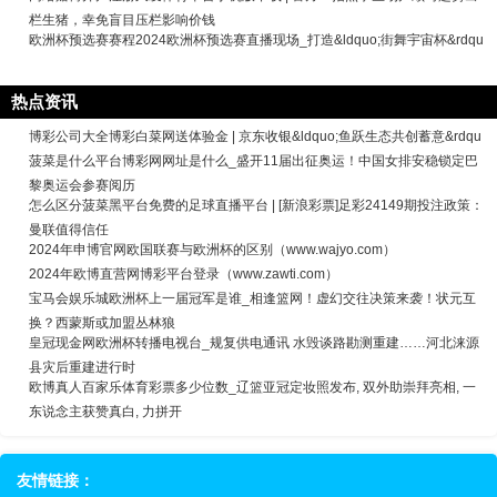
栏生猪，幸免盲目压栏影响价钱
欧洲杯预选赛赛程2024欧洲杯预选赛直播现场_打造&ldquo;街舞宇宙杯&rdqu
热点资讯
博彩公司大全博彩白菜网送体验金 | 京东收银&ldquo;鱼跃生态共创蓄意&rdqu
菠菜是什么平台博彩网网址是什么_盛开11届出征奥运！中国女排安稳锁定巴
黎奥运会参赛阅历
怎么区分菠菜黑平台免费的足球直播平台 | [新浪彩票]足彩24149期投注政策：
曼联值得信任
2024年申博官网欧国联赛与欧洲杯的区别（www.wajyo.com）
2024年欧博直营网博彩平台登录（www.zawti.com）
宝马会娱乐城欧洲杯上一届冠军是谁_相逢篮网！虚幻交往决策来袭！状元互
换？西蒙斯或加盟丛林狼
皇冠现金网欧洲杯转播电视台_规复供电通讯 水毁谈路勘测重建……河北涞源
县灾后重建进行时
欧博真人百家乐体育彩票多少位数_辽篮亚冠定妆照发布, 双外助崇拜亮相, 一
东说念主获赞真白, 力拼开
友情链接：