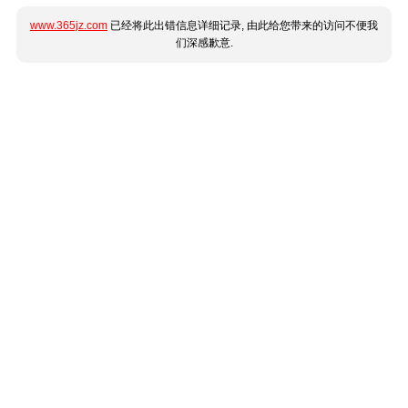
www.365jz.com
已经将此出错信息详细记录, 由此给您带来的访问不便我
们深感歉意.