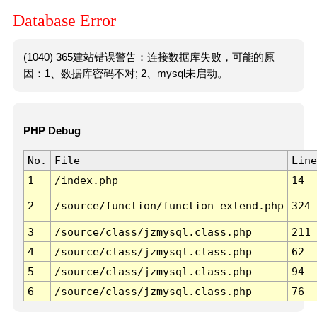
Database Error
(1040) 365建站错误警告：连接数据库失败，可能的原
因：1、数据库密码不对; 2、mysql未启动。
PHP Debug
No.
File
Line
1
/index.php
14
2
/source/function/function_extend.php
324
3
/source/class/jzmysql.class.php
211
4
/source/class/jzmysql.class.php
62
5
/source/class/jzmysql.class.php
94
6
/source/class/jzmysql.class.php
76