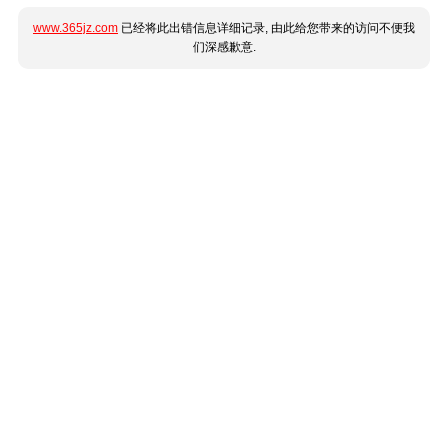
www.365jz.com
已经将此出错信息详细记录, 由此给您带来的访问不便我
们深感歉意.