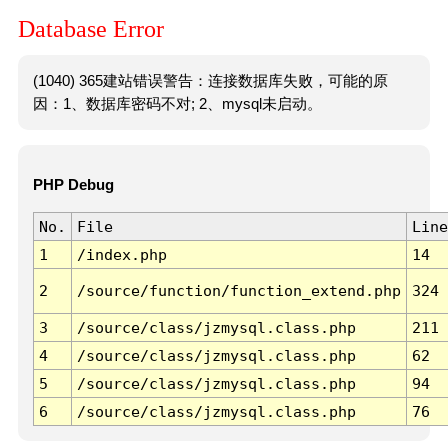
Database Error
(1040) 365建站错误警告：连接数据库失败，可能的原
因：1、数据库密码不对; 2、mysql未启动。
PHP Debug
No.
File
Line
1
/index.php
14
2
/source/function/function_extend.php
324
3
/source/class/jzmysql.class.php
211
4
/source/class/jzmysql.class.php
62
5
/source/class/jzmysql.class.php
94
6
/source/class/jzmysql.class.php
76